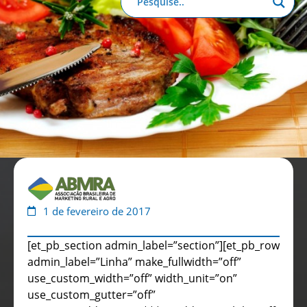
Anuário de Propaganda
Clube de Benefícios
Relatório 2025
1 de fevereiro de 2017
[et_pb_section admin_label=”section”][et_pb_row
admin_label=”Linha” make_fullwidth=”off”
use_custom_width=”off” width_unit=”on”
use_custom_gutter=”off”