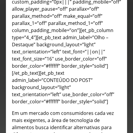
custom_padding=”0px|||” padding_mobile=”off”
allow_player_pause=”off” parallax=”off”
parallax_method=”off” make_equal=”off”
parallax_1=”off” parallax_method_1=”off”
column_padding_mobile=”on”][et_pb_column
type=”4_4″][et_pb_text admin_label=”Olho –
Destaque” background_layout=”light”
text_orientation=”left” text_font=”||on||”
text_font_size=”16″ use_border_color=”off”
border_color=”#ffffff” border_style=”solid”]
[/et_pb_text][et_pb_text
admin_label=”CONTEÚDO DO POST”
background_layout=”light”
text_orientation=”left” use_border_color=”off”
border_color=”#ffffff” border_style=”solid”]
Em um mercado com consumidores cada vez
mais exigentes, a área de tecnologia de
alimentos busca identificar alternativas para