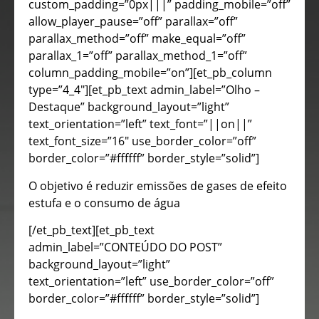
custom_padding=”0px|||” padding_mobile=”off”
allow_player_pause=”off” parallax=”off”
parallax_method=”off” make_equal=”off”
parallax_1=”off” parallax_method_1=”off”
column_padding_mobile=”on”][et_pb_column
type=”4_4″][et_pb_text admin_label=”Olho –
Destaque” background_layout=”light”
text_orientation=”left” text_font=”||on||”
text_font_size=”16″ use_border_color=”off”
border_color=”#ffffff” border_style=”solid”]
O objetivo é reduzir emissões de gases de efeito
estufa e o consumo de água
[/et_pb_text][et_pb_text
admin_label=”CONTEÚDO DO POST”
background_layout=”light”
text_orientation=”left” use_border_color=”off”
border_color=”#ffffff” border_style=”solid”]