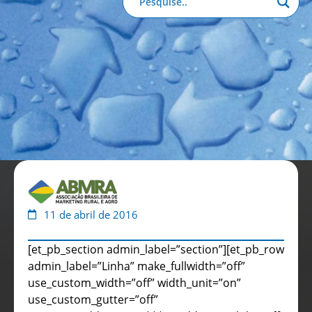
Anuário de Propaganda
Clube de Benefícios
Relatório 2025
11 de abril de 2016
[et_pb_section admin_label=”section”][et_pb_row
admin_label=”Linha” make_fullwidth=”off”
use_custom_width=”off” width_unit=”on”
use_custom_gutter=”off”