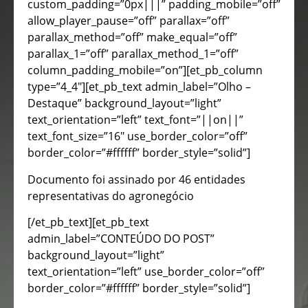
custom_padding=”0px|||” padding_mobile=”off”
allow_player_pause=”off” parallax=”off”
parallax_method=”off” make_equal=”off”
parallax_1=”off” parallax_method_1=”off”
column_padding_mobile=”on”][et_pb_column
type=”4_4″][et_pb_text admin_label=”Olho –
Destaque” background_layout=”light”
text_orientation=”left” text_font=”||on||”
text_font_size=”16″ use_border_color=”off”
border_color=”#ffffff” border_style=”solid”]
Documento foi assinado por 46 entidades
representativas do agronegócio
[/et_pb_text][et_pb_text
admin_label=”CONTEÚDO DO POST”
background_layout=”light”
text_orientation=”left” use_border_color=”off”
border_color=”#ffffff” border_style=”solid”]