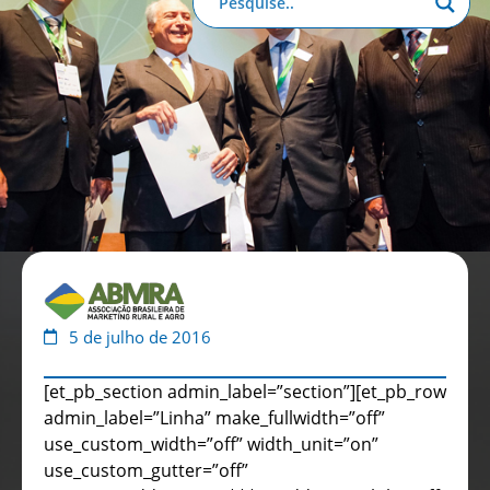
Anuário de Propaganda
Clube de Benefícios
Relatório 2025
5 de julho de 2016
[et_pb_section admin_label=”section”][et_pb_row
admin_label=”Linha” make_fullwidth=”off”
use_custom_width=”off” width_unit=”on”
use_custom_gutter=”off”