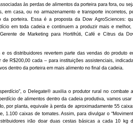
sociadas às perdas de alimentos da porteira para fora, ou sej
 em casa, ou no armazenamento e transporte incorretos, p
o da porteira. Essa é a proposta da Dow AgroSciences: q
cio em toda cadeia e continuem a produzir mais e melhor,
, Gerente de Marketing para Hortifrúti, Café e Citrus da D
e os distribuidores revertem parte das vendas do produto 
 de R$200,00 cada – para instituições assistenciais, indicad
vos dentro da porteira em mais alimento no final da cadeia.
perdício”, o Delegate® auxilia o produtor rural no combate 
erdício de alimentos dentro da cadeia produtiva, vamos usar
do, por planta, equivale à perda de aproximadamente 55 caixa
, 1.100 caixas de tomates. Assim, para divulgar o “Movimen
stribuidores irão doar duas cestas básicas a cada 10 kg 