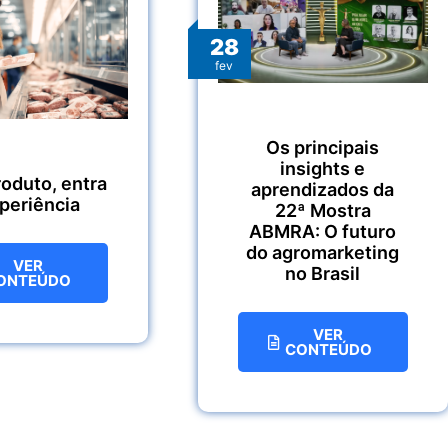
28
fev
Os principais
insights e
roduto, entra
aprendizados da
xperiência
22ª Mostra
ABMRA: O futuro
do agromarketing
VER
no Brasil
ONTEÚDO
VER
CONTEÚDO