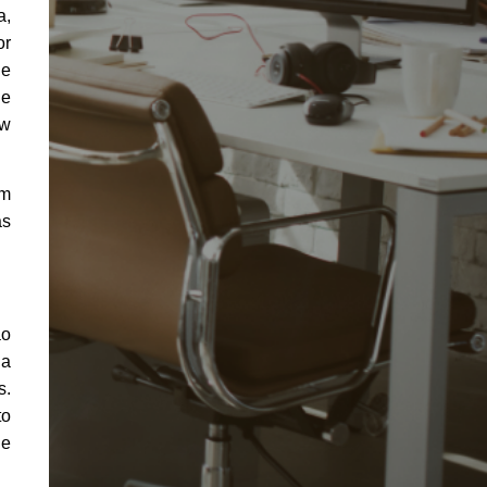
a,
or
ue
 e
ow
em
as
ao
 a
s.
to
de