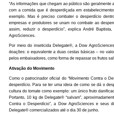
“As informações que chegam ao público são geralmente as
com a comida que é desperdiçada em estabelecimentos,
exemplo. Mas é preciso combater o desperdício dentr
empresas e produtores se unam no combate ao desperdí
assim, reduzir o desperdício”, explica André Baptista
AgroSciences.
Por meio do inseticida Delegate®, a Dow AgroSciences 
doações: o equivalente a duas cestas básicas – no valor
pelos embaixadores,
como forma de repassar os frutos sal
Ativação do Movimento
Como o patrocinador oficial do “Movimento Contra o Des
desperdício. Para se ter uma ideia de como se dá o desp
cultura do tomate como exemplo: um único fruto danifica
Portanto, 10 kg de Delegate® “salvam”, aproximadamente
Contra o Desperdício”, a Dow AgroSciences e seus di
Delegate® comercializados até o dia 30 de junho.