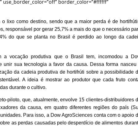
” use_border_color=”off” border_color=”#ffffff”
o lixo como destino, sendo que a maior perda é de hortifrúti
os, responsável por gerar 25,7% a mais do que o necessário pa
4% do que se planta no Brasil é perdido ao longo da cade
m a vocação produtiva que o Brasil tem, incomodou a D
 unir sua tecnologia a favor da causa. Dessa forma nasceu
ação da cadeia produtiva de hortifrúti sobre a possibilidade 
entável. A ideia é mostrar ao produtor que cada fruto cont
as durante o cultivo.
o-piloto, que, atualmente, envolve 15 clientes-distribuidores 
dores da causa, em quatro diferentes regiões do país (Su
unidades. Para isso, a Dow AgroSciences conta com o apoio 
s sobre as perdas causadas pelo desperdício de alimentos duran