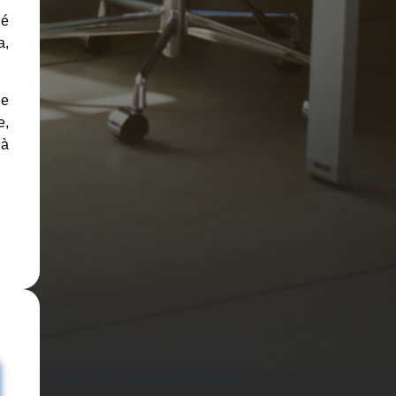
 é
a,
ue
e,
 à