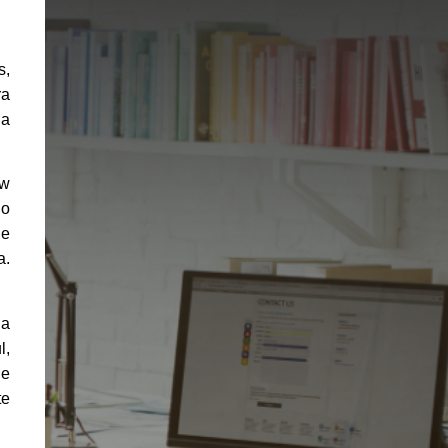
s,
ra
ia
ow
 o
de
a.
da
l,
de
te