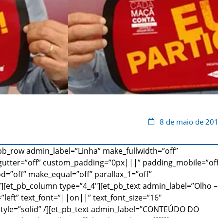
8 de maio de 20
_pb_row admin_label=”Linha” make_fullwidth=”off”
gutter=”off” custom_padding=”0px|||” padding_mobile=”off
d=”off” make_equal=”off” parallax_1=”off”
[et_pb_column type=”4_4″][et_pb_text admin_label=”Olho –
left” text_font=”||on||” text_font_size=”16″
_style=”solid” /][et_pb_text admin_label=”CONTEÚDO DO