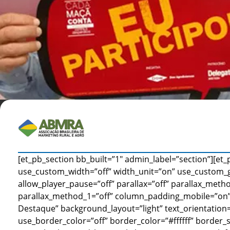
[et_pb_section bb_built=”1″ admin_label=”section”][et
use_custom_width=”off” width_unit=”on” use_custom_
allow_player_pause=”off” parallax=”off” parallax_metho
parallax_method_1=”off” column_padding_mobile=”on”]
Destaque” background_layout=”light” text_orientation=”
use_border_color=”off” border_color=”#ffffff” border