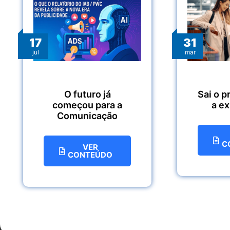
17
31
jul
mar
O futuro já
Sai o p
começou para a
a e
Comunicação
C
VER
CONTEÚDO