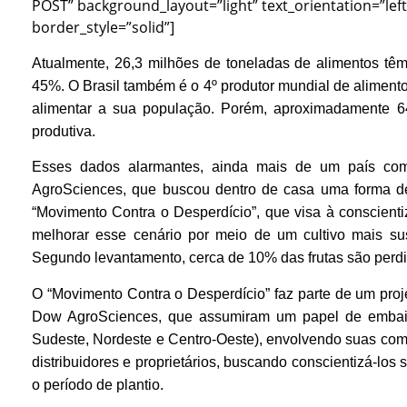
POST” background_layout=”light” text_orientation=”left
border_style=”solid”]
Atualmente, 26,3 milhões de toneladas de alimentos têm 
45%. O Brasil também é o 4º produtor mundial de aliment
alimentar a sua população. Porém, aproximadamente 6
produtiva.
Esses dados alarmantes, ainda mais de um país co
AgroSciences, que buscou dentro de casa uma forma de
“Movimento Contra o Desperdício”, que visa à conscientiz
melhorar esse cenário por meio de um cultivo mais sust
Segundo levantamento, cerca de 10% das frutas são perdid
O “Movimento Contra o Desperdício” faz parte de um projet
Dow AgroSciences, que assumiram um papel de embaixa
Sudeste, Nordeste e Centro-Oeste), envolvendo suas com
distribuidores e proprietários, buscando conscientizá-lo
o período de plantio.