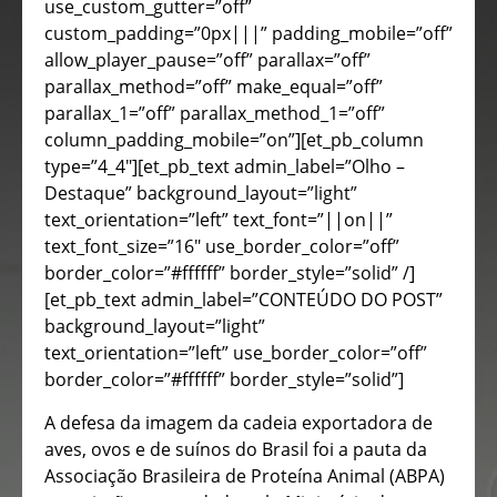
use_custom_gutter=”off”
custom_padding=”0px|||” padding_mobile=”off”
allow_player_pause=”off” parallax=”off”
parallax_method=”off” make_equal=”off”
parallax_1=”off” parallax_method_1=”off”
column_padding_mobile=”on”][et_pb_column
type=”4_4″][et_pb_text admin_label=”Olho –
Destaque” background_layout=”light”
text_orientation=”left” text_font=”||on||”
text_font_size=”16″ use_border_color=”off”
border_color=”#ffffff” border_style=”solid” /]
[et_pb_text admin_label=”CONTEÚDO DO POST”
background_layout=”light”
text_orientation=”left” use_border_color=”off”
border_color=”#ffffff” border_style=”solid”]
A defesa da imagem da cadeia exportadora de
aves, ovos e de suínos do Brasil foi a pauta da
Associação Brasileira de Proteína Animal (ABPA)