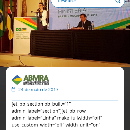
Anuário de Propaganda
Clube de Benefícios
Relatório 2025
24 de maio de 2017
[et_pb_section bb_built=”1″
admin_label=”section”][et_pb_row
admin_label=”Linha” make_fullwidth=”off”
use_custom_width=”off” width_unit=”on”