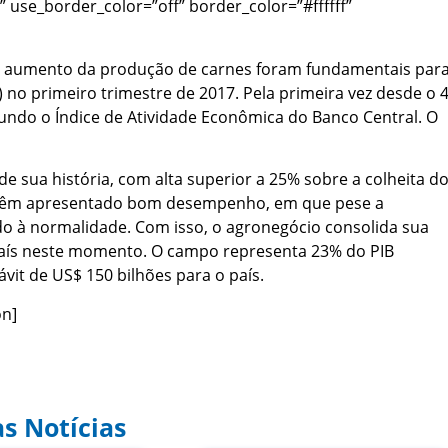
” use_border_color=”off” border_color=”#ffffff”
 o aumento da produção de carnes foram fundamentais par
) no primeiro trimestre de 2017. Pela primeira vez desde o 4
egundo o Índice de Atividade Econômica do Banco Central. O
de sua história, com alta superior a 25% sobre a colheita d
 têm apresentado bom desempenho, em que pese a
do à normalidade. Com isso, o agronegócio consolida sua
país neste momento. O campo representa 23% do PIB
vit de US$ 150 bilhões para o país.
on]
s Notícias