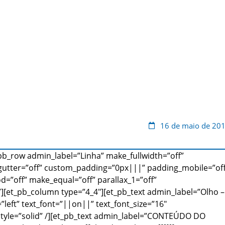
16 de maio de 20
_pb_row admin_label=”Linha” make_fullwidth=”off”
gutter=”off” custom_padding=”0px|||” padding_mobile=”off
d=”off” make_equal=”off” parallax_1=”off”
[et_pb_column type=”4_4″][et_pb_text admin_label=”Olho –
left” text_font=”||on||” text_font_size=”16″
_style=”solid” /][et_pb_text admin_label=”CONTEÚDO DO