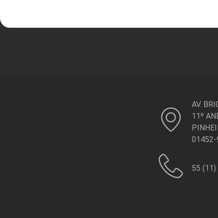
AV. BR
11º AN
PINHEI
01452-
55 (11)