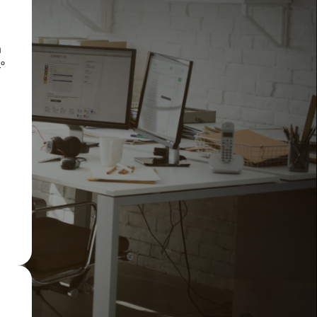
a
º
o