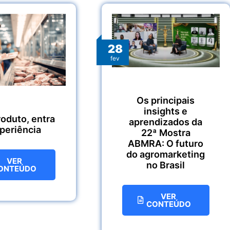
28
fev
Os principais
insights e
roduto, entra
aprendizados da
xperiência
22ª Mostra
ABMRA: O futuro
do agromarketing
VER
no Brasil
ONTEÚDO
VER
CONTEÚDO