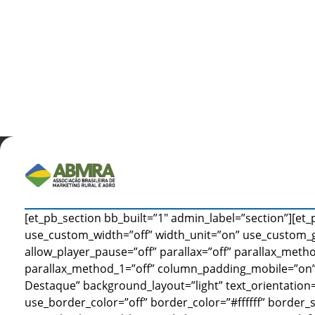
[et_pb_section bb_built=”1″ admin_label=”section”][et
use_custom_width=”off” width_unit=”on” use_custom_
allow_player_pause=”off” parallax=”off” parallax_metho
parallax_method_1=”off” column_padding_mobile=”on”]
Destaque” background_layout=”light” text_orientation=”
use_border_color=”off” border_color=”#ffffff” border