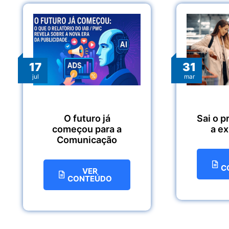
17
31
jul
mar
O futuro já
Sai o p
começou para a
a e
Comunicação
C
VER
CONTEÚDO