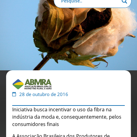
Anuário de Propaganda
Clube de Benefícios
Relatório 2025
28 de outubro de 2016
Iniciativa busca incentivar o uso da fibra na
indústria da moda e, consequentemente, pelos
consumidores finais
A Associação Brasileira dos Produtores de