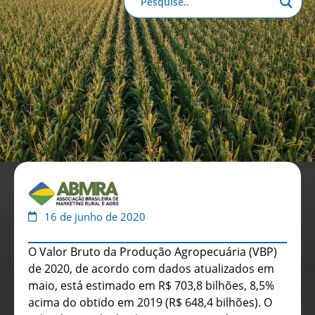
Anuário de Propaganda
Clube de Benefícios
Relatório 2025
16 de junho de 2020
O Valor Bruto da Produção Agropecuária (VBP)
de 2020, de acordo com dados atualizados em
maio, está estimado em R$ 703,8 bilhões, 8,5%
acima do obtido em 2019 (R$ 648,4 bilhões). O