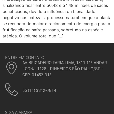
sinalizando ficar entre 50,48 e 54,48 milhões de sacas
beneficiadas, devido a influência da bienalidade
negativa nos cafezais, processo natural em que a planta
se recupera do maior direcionamento de energia para a
frutificação na safra passada, sobretudo na espécie
arábica. O volume total que […]
ENTRE EM CONTATO
AV. BRIGADEIRO FARIA LIMA, 1811 11º ANDAR
- CONJ. 1128 - PINHEIROS SÃO PAULO/SP -
CEP: 01452-913
55 (11) 3812-7814
SIGA A ABMRA