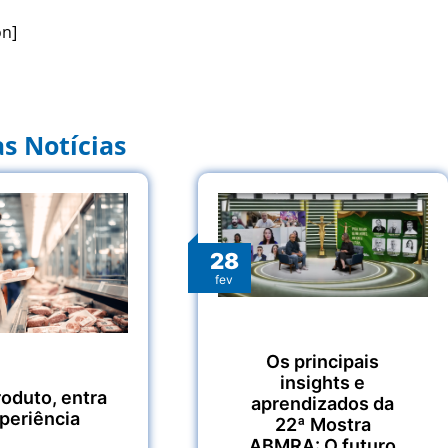
on]
s Notícias
28
fev
Os principais
insights e
roduto, entra
aprendizados da
xperiência
22ª Mostra
ABMRA: O futuro