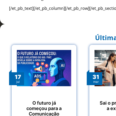
[/et_pb_text][/et_pb_column][/et_pb_row][/et_pb_secti
Última
17
31
jul
mar
O futuro já
Sai o p
começou para a
a e
Comunicação