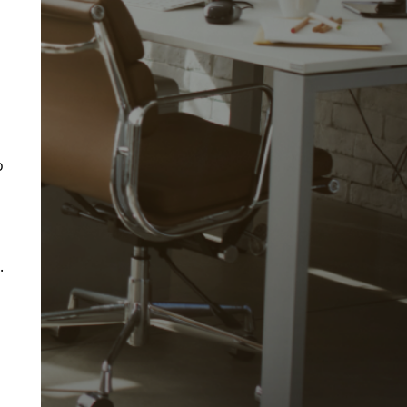
o
.
s