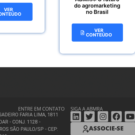
do agromarketing
VER
no Brasil
ONTEÚDO
VER
CONTEÚDO
ENTRE EM CONTATO
SIGA A ABMRA
IGADEIRO FARIA LIMA, 1811
DAR - CONJ. 1128 -
ASSOCIE-SE
ROS SÃO PAULO/SP - CEP: