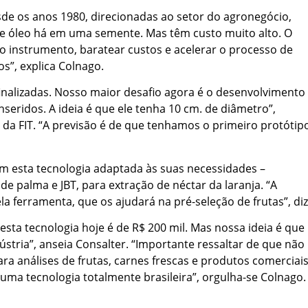
de os anos 1980, direcionadas ao setor do agronegócio,
 óleo há em uma semente. Mas têm custo muito alto. O
 instrumento, baratear custos e acelerar o processo de
s”, explica Colnago.
 finalizadas. Nosso maior desafio agora é o desenvolvimento
seridos. A ideia é que ele tenha 10 cm. de diâmetro”,
a da FIT. “A previsão é de que tenhamos o primeiro protótip
am esta tecnologia adaptada às suas necessidades –
de palma e JBT, para extração de néctar da laranja. “A
 ferramenta, que os ajudará na pré-seleção de frutas”, diz
ta tecnologia hoje é de R$ 200 mil. Mas nossa ideia é que
dústria”, anseia Consalter. “Importante ressaltar de que não
a análises de frutas, carnes frescas e produtos comerciai
 uma tecnologia totalmente brasileira”, orgulha-se Colnago.