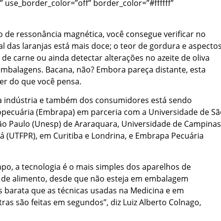
” use_border_color=”off” border_color=”#ffffff”
o de ressonância magnética, você consegue verificar no
 das laranjas está mais doce; o teor de gordura e aspecto
e carne ou ainda detectar alterações no azeite de oliva
 embalagens. Bacana, não? Embora pareça distante, esta
er do que você pensa.
da indústria e também dos consumidores está sendo
ropecuária (Embrapa) em parceria com a Universidade de S
São Paulo (Unesp) de Araraquara, Universidade de Campinas
á (UTFPR), em Curitiba e Londrina, e Embrapa Pecuária
po, a tecnologia é o mais simples dos aparelhos de
o de alimento, desde que não esteja em embalagem
is barata que as técnicas usadas na Medicina e em
tras são feitas em segundos”, diz Luiz Alberto Colnago,