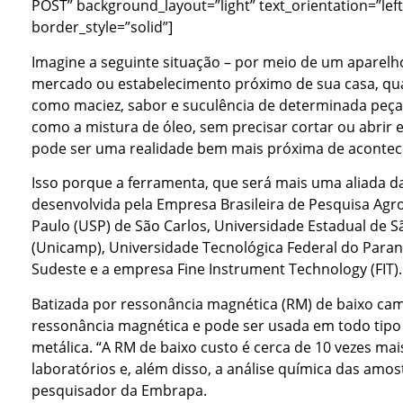
POST” background_layout=”light” text_orientation=”left
border_style=”solid”]
Imagine a seguinte situação – por meio de um aparelh
mercado ou estabelecimento próximo de sua casa, qual
como maciez, sabor e suculência de determinada peça d
como a mistura de óleo, sem precisar cortar ou abrir
pode ser uma realidade bem mais próxima de acontec
Isso porque a ferramenta, que será mais uma aliada 
desenvolvida pela Empresa Brasileira de Pesquisa Ag
Paulo (USP) de São Carlos, Universidade Estadual de 
(Unicamp), Universidade Tecnológica Federal do Paran
Sudeste e a empresa Fine Instrument Technology (FIT).
Batizada por ressonância magnética (RM) de baixo cam
ressonância magnética e pode ser usada em todo tip
metálica. “A RM de baixo custo é cerca de 10 vezes ma
laboratórios e, além disso, a análise química das amos
pesquisador da Embrapa.