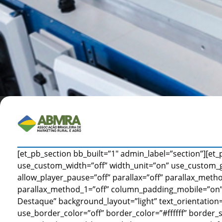
[et_pb_section bb_built=”1″ admin_label=”section”][et
use_custom_width=”off” width_unit=”on” use_custom_
allow_player_pause=”off” parallax=”off” parallax_metho
parallax_method_1=”off” column_padding_mobile=”on”]
Destaque” background_layout=”light” text_orientation=”
use_border_color=”off” border_color=”#ffffff” border