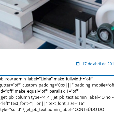
17 de abril de 20
_pb_row admin_label=”Linha” make_fullwidth=”off”
gutter=”off” custom_padding=”0px|||” padding_mobile=”off
d=”off” make_equal=”off” parallax_1=”off”
[et_pb_column type=”4_4″][et_pb_text admin_label=”Olho –
left” text_font=”||on||” text_font_size=”16″
_style=”solid” /][et_pb_text admin_label=”CONTEÚDO DO