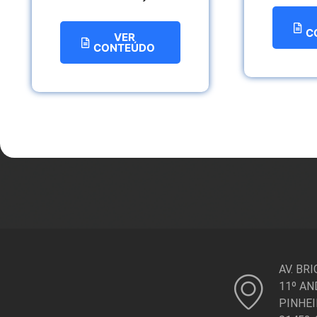
C
VER
CONTEÚDO
AV. BR
11º AN
PINHEI