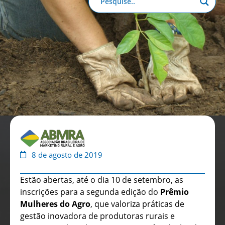
Anuário de Propaganda
Clube de Benefícios
Relatório 2025
8 de agosto de 2019
Estão abertas, até o dia 10 de setembro, as
inscrições para a segunda edição do
Prêmio
Mulheres do Agro
, que valoriza práticas de
gestão inovadora de produtoras rurais e