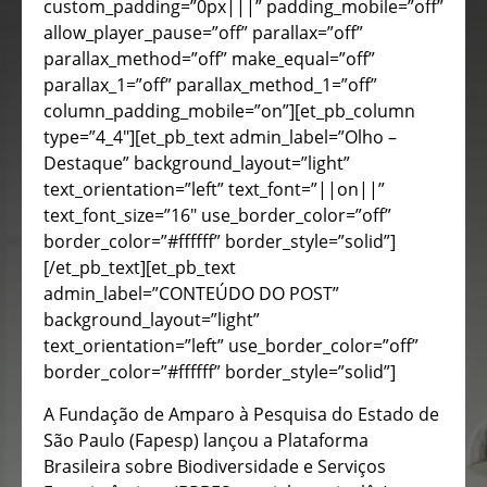
custom_padding=”0px|||” padding_mobile=”off”
allow_player_pause=”off” parallax=”off”
parallax_method=”off” make_equal=”off”
parallax_1=”off” parallax_method_1=”off”
column_padding_mobile=”on”][et_pb_column
type=”4_4″][et_pb_text admin_label=”Olho –
Destaque” background_layout=”light”
text_orientation=”left” text_font=”||on||”
text_font_size=”16″ use_border_color=”off”
border_color=”#ffffff” border_style=”solid”]
[/et_pb_text][et_pb_text
admin_label=”CONTEÚDO DO POST”
background_layout=”light”
text_orientation=”left” use_border_color=”off”
border_color=”#ffffff” border_style=”solid”]
A Fundação de Amparo à Pesquisa do Estado de
São Paulo (Fapesp) lançou a Plataforma
Brasileira sobre Biodiversidade e Serviços