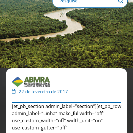
Anuário de Propaganda
Clube de Benefícios
Relatório 2025
22 de fevereiro de 2017
[et_pb_section admin_label=”section”][et_pb_row
admin_label=”Linha” make_fullwidth=”off”
use_custom_width=”off” width_unit=”on”
use_custom_gutter=”off”