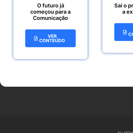
O futuro já
Sai o p
começou para a
a e
Comunicação
C
VER
CONTEÚDO