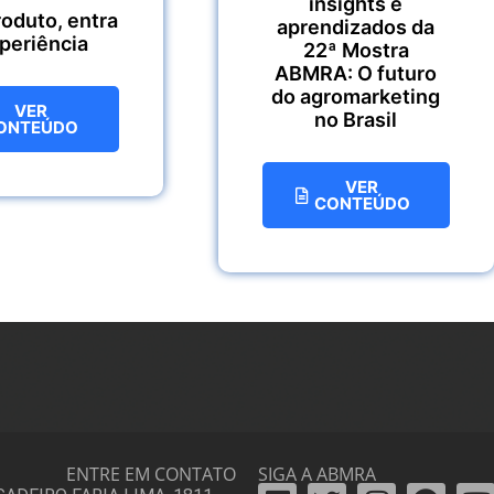
insights e
roduto, entra
aprendizados da
xperiência
22ª Mostra
ABMRA: O futuro
do agromarketing
VER
no Brasil
ONTEÚDO
VER
CONTEÚDO
ENTRE EM CONTATO
SIGA A ABMRA