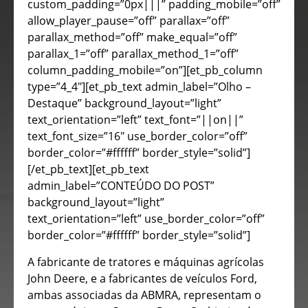
custom_padding=”0px|||” padding_mobile=”off”
allow_player_pause=”off” parallax=”off”
parallax_method=”off” make_equal=”off”
parallax_1=”off” parallax_method_1=”off”
column_padding_mobile=”on”][et_pb_column
type=”4_4″][et_pb_text admin_label=”Olho –
Destaque” background_layout=”light”
text_orientation=”left” text_font=”||on||”
text_font_size=”16″ use_border_color=”off”
border_color=”#ffffff” border_style=”solid”]
[/et_pb_text][et_pb_text
admin_label=”CONTEÚDO DO POST”
background_layout=”light”
text_orientation=”left” use_border_color=”off”
border_color=”#ffffff” border_style=”solid”]
A fabricante de tratores e máquinas agrícolas
John Deere, e a fabricantes de veículos Ford,
ambas associadas da ABMRA, representam o