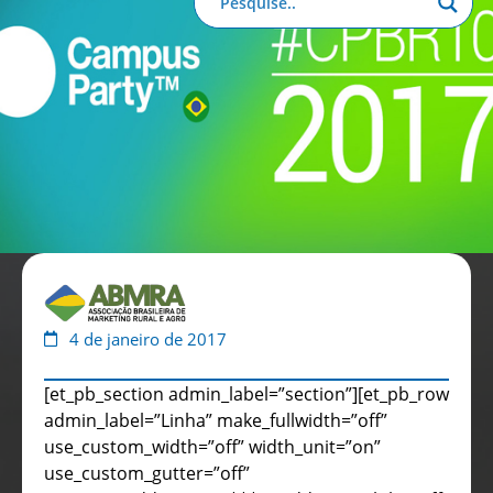
Anuário de Propaganda
Clube de Benefícios
Relatório 2025
4 de janeiro de 2017
[et_pb_section admin_label=”section”][et_pb_row
admin_label=”Linha” make_fullwidth=”off”
use_custom_width=”off” width_unit=”on”
use_custom_gutter=”off”