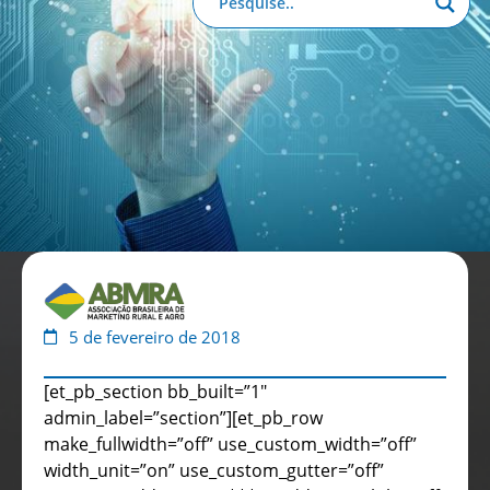
Anuário de Propaganda
Clube de Benefícios
Relatório 2025
5 de fevereiro de 2018
[et_pb_section bb_built=”1″
admin_label=”section”][et_pb_row
make_fullwidth=”off” use_custom_width=”off”
width_unit=”on” use_custom_gutter=”off”