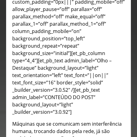
custom_padding=”0px|||” padding_mobile=”off”
allow_player_pause=”off” parallax=”off”
parallax_method=”off” make_equal=”off”
parallax_1=”off” parallax_method_1=”off”
column_padding_mobile=”on”
background_position=”top_left”
background_repeat=”repeat”
background_size=”initial”][et_pb_column
type=”4_4″][et_pb_text admin_label=”Olho –
Destaque” background_layout=”light”
text_orientation=”left” text_font=”||on||”
text_font_size=”16″ border_style=”solid”
_builder_version=”3.0.52″ /][et_pb_text
admin_label=”CONTEÚDO DO POST”
background_layout=”light”
_builder_version=”3.0.92″]
Máquinas que se comunicam sem interferência
humana, trocando dados pela rede, já são