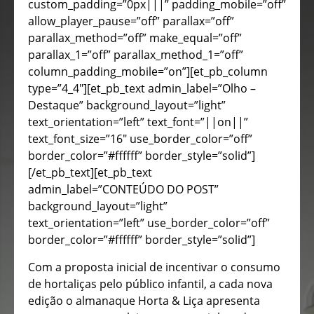
custom_padding=”0px|||” padding_mobile=”off”
allow_player_pause=”off” parallax=”off”
parallax_method=”off” make_equal=”off”
parallax_1=”off” parallax_method_1=”off”
column_padding_mobile=”on”][et_pb_column
type=”4_4″][et_pb_text admin_label=”Olho –
Destaque” background_layout=”light”
text_orientation=”left” text_font=”||on||”
text_font_size=”16″ use_border_color=”off”
border_color=”#ffffff” border_style=”solid”]
[/et_pb_text][et_pb_text
admin_label=”CONTEÚDO DO POST”
background_layout=”light”
text_orientation=”left” use_border_color=”off”
border_color=”#ffffff” border_style=”solid”]
Com a proposta inicial de incentivar o consumo
de hortaliças pelo público infantil, a cada nova
edição o almanaque Horta & Liça apresenta