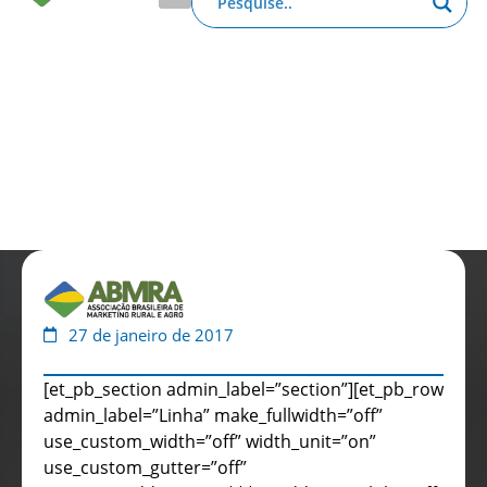
Anuário de Propaganda
Clube de Benefícios
Relatório 2025
27 de janeiro de 2017
[et_pb_section admin_label=”section”][et_pb_row
admin_label=”Linha” make_fullwidth=”off”
use_custom_width=”off” width_unit=”on”
use_custom_gutter=”off”