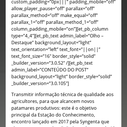
custom_padding=”0px|||” padding_mobile=”off”
allow_player_pause=”off” parallax=”off”
parallax_method=”off” make_equal=”off”
parallax_1=”off” parallax_method_1=”off”
column_padding_mobile=”on”][et_pb_column
type=”4_4″][et_pb_text admin_label=”Olho –
Destaque” background_layout=”light”
text_orientation=”left” text_font=”||on||”
text_font_size=”16″ border_style=”solid”
_builder_version=”3.0.52″ /][et_pb_text
admin_label=”CONTEÚDO DO POST”
background_layout=”light” border_style=”solid”
_builder_version=”3.0.105″]
Transmitir informação técnica de qualidade aos
agricultores, para que alcancem novos
patamares produtivos: este é o objetivo
principal da Estação do Conhecimento,
encontro lançado em 2017 pela Syngenta que