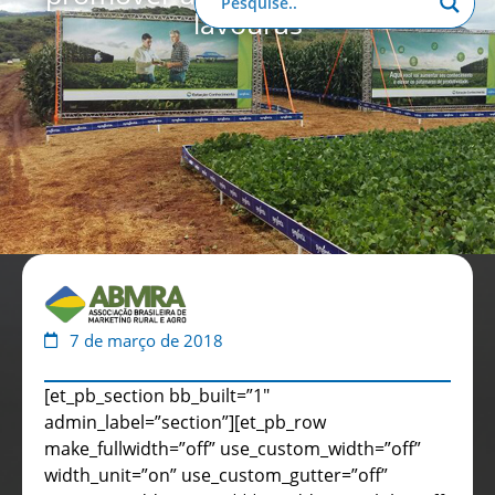
lavouras
Anuário de Propaganda
Clube de Benefícios
Relatório 2025
7 de março de 2018
[et_pb_section bb_built=”1″
admin_label=”section”][et_pb_row
make_fullwidth=”off” use_custom_width=”off”
width_unit=”on” use_custom_gutter=”off”