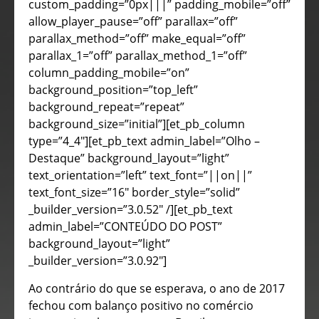
custom_padding=”0px|||” padding_mobile=”off”
allow_player_pause=”off” parallax=”off”
parallax_method=”off” make_equal=”off”
parallax_1=”off” parallax_method_1=”off”
column_padding_mobile=”on”
background_position=”top_left”
background_repeat=”repeat”
background_size=”initial”][et_pb_column
type=”4_4″][et_pb_text admin_label=”Olho –
Destaque” background_layout=”light”
text_orientation=”left” text_font=”||on||”
text_font_size=”16″ border_style=”solid”
_builder_version=”3.0.52″ /][et_pb_text
admin_label=”CONTEÚDO DO POST”
background_layout=”light”
_builder_version=”3.0.92″]
Ao contrário do que se esperava, o ano de 2017
fechou com balanço positivo no comércio