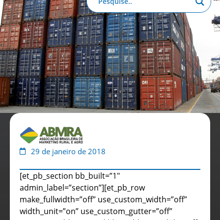
Anuário de Propaganda
Clube de Benefícios
Relatório 2025
29 de janeiro de 2018
[et_pb_section bb_built=”1″
admin_label=”section”][et_pb_row
make_fullwidth=”off” use_custom_width=”off”
width_unit=”on” use_custom_gutter=”off”