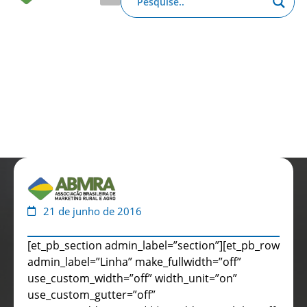
Anuário de Propaganda
Clube de Benefícios
Relatório 2025
21 de junho de 2016
[et_pb_section admin_label=”section”][et_pb_row
admin_label=”Linha” make_fullwidth=”off”
use_custom_width=”off” width_unit=”on”
use_custom_gutter=”off”