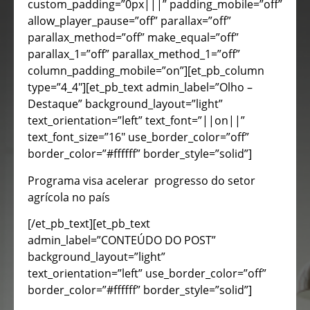
custom_padding=”0px|||” padding_mobile=”off”
allow_player_pause=”off” parallax=”off”
parallax_method=”off” make_equal=”off”
parallax_1=”off” parallax_method_1=”off”
column_padding_mobile=”on”][et_pb_column
type=”4_4″][et_pb_text admin_label=”Olho –
Destaque” background_layout=”light”
text_orientation=”left” text_font=”||on||”
text_font_size=”16″ use_border_color=”off”
border_color=”#ffffff” border_style=”solid”]
Programa visa acelerar progresso do setor
agrícola no país
[/et_pb_text][et_pb_text
admin_label=”CONTEÚDO DO POST”
background_layout=”light”
text_orientation=”left” use_border_color=”off”
border_color=”#ffffff” border_style=”solid”]