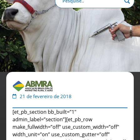
Anuário de Propaganda
Clube de Benefícios
Relatório 2025
21 de fevereiro de 2018
[et_pb_section bb_built=”1″
admin_label=”section”][et_pb_row
make_fullwidth=”off” use_custom_width=”off”
width_unit=”on” use_custom_gutter=”off”