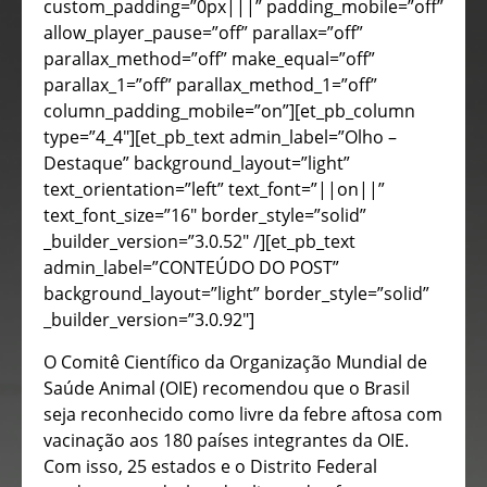
custom_padding=”0px|||” padding_mobile=”off”
allow_player_pause=”off” parallax=”off”
parallax_method=”off” make_equal=”off”
parallax_1=”off” parallax_method_1=”off”
column_padding_mobile=”on”][et_pb_column
type=”4_4″][et_pb_text admin_label=”Olho –
Destaque” background_layout=”light”
text_orientation=”left” text_font=”||on||”
text_font_size=”16″ border_style=”solid”
_builder_version=”3.0.52″ /][et_pb_text
admin_label=”CONTEÚDO DO POST”
background_layout=”light” border_style=”solid”
_builder_version=”3.0.92″]
O Comitê Científico da Organização Mundial de
Saúde Animal (OIE) recomendou que o Brasil
seja reconhecido como livre da febre aftosa com
vacinação aos 180 países integrantes da OIE.
Com isso, 25 estados e o Distrito Federal