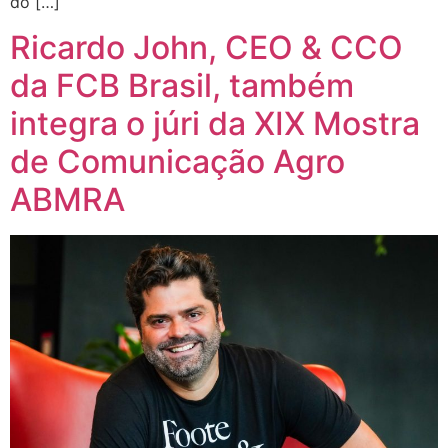
do […]
Ricardo John, CEO & CCO
da FCB Brasil, também
integra o júri da XIX Mostra
de Comunicação Agro
ABMRA