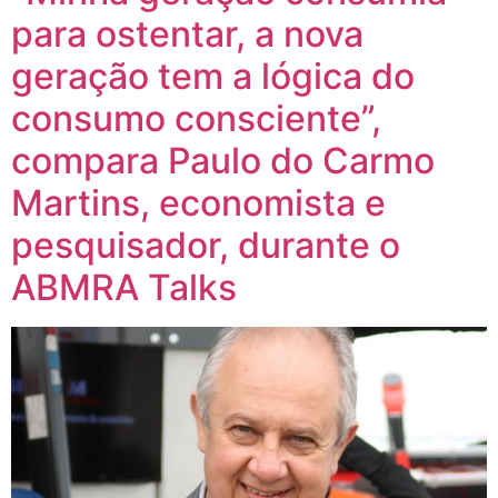
para ostentar, a nova
geração tem a lógica do
consumo consciente”,
compara Paulo do Carmo
Martins, economista e
pesquisador, durante o
ABMRA Talks