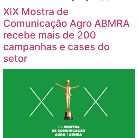
XIX Mostra de
Comunicação Agro ABMRA
recebe mais de 200
campanhas e cases do
setor