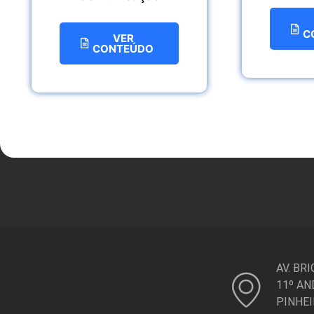
C
VER
CONTEÚDO
AV. BR
11º AN
PINHEI