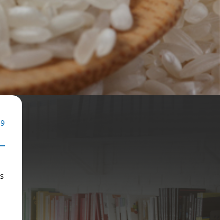
19
os