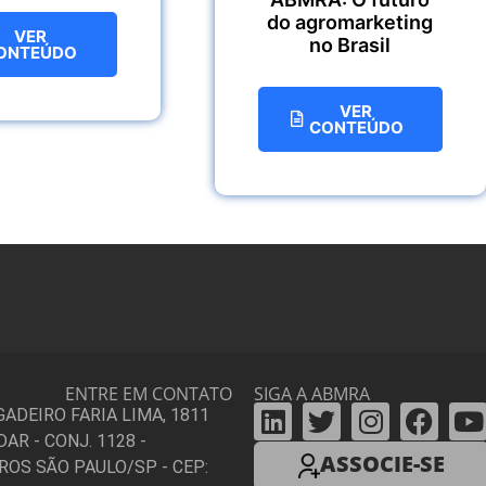
do agromarketing
VER
no Brasil
ONTEÚDO
VER
CONTEÚDO
ENTRE EM CONTATO
SIGA A ABMRA
IGADEIRO FARIA LIMA, 1811
DAR - CONJ. 1128 -
ASSOCIE-SE
ROS SÃO PAULO/SP - CEP: