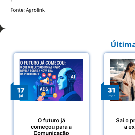
Fonte: Agrolink
Última
17
31
jul
mar
O futuro já
Sai o p
começou para a
a e
Comunicação