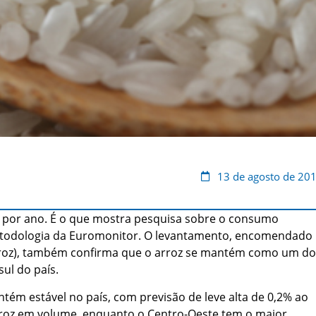
13 de agosto de 20
os por ano. É o que mostra pesquisa sobre o consumo
 metodologia da Euromonitor. O levantamento, encomendado
iarroz), também confirma que o arroz se mantém como um d
sul do país.
ém estável no país, com previsão de leve alta de 0,2% ao
arroz em volume, enquanto o Centro-Oeste tem o maior