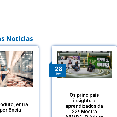
s Notícias
28
fev
Os principais
insights e
roduto, entra
aprendizados da
xperiência
22ª Mostra
ABMRA: O futuro