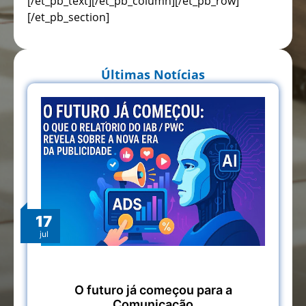
[/et_pb_text][/et_pb_column][/et_pb_row]
[/et_pb_section]
Últimas Notícias
17
jul
O futuro já começou para a
Comunicação