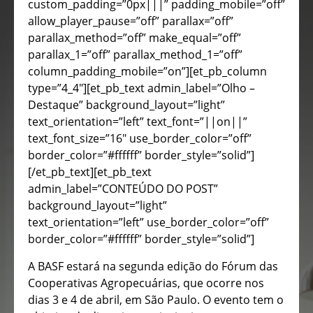
custom_padding=”0px|||” padding_mobile=”off”
allow_player_pause=”off” parallax=”off”
parallax_method=”off” make_equal=”off”
parallax_1=”off” parallax_method_1=”off”
column_padding_mobile=”on”][et_pb_column
type=”4_4″][et_pb_text admin_label=”Olho –
Destaque” background_layout=”light”
text_orientation=”left” text_font=”||on||”
text_font_size=”16″ use_border_color=”off”
border_color=”#ffffff” border_style=”solid”]
[/et_pb_text][et_pb_text
admin_label=”CONTEÚDO DO POST”
background_layout=”light”
text_orientation=”left” use_border_color=”off”
border_color=”#ffffff” border_style=”solid”]
A BASF estará na segunda edição do Fórum das
Cooperativas Agropecuárias, que ocorre nos
dias 3 e 4 de abril, em São Paulo. O evento tem o