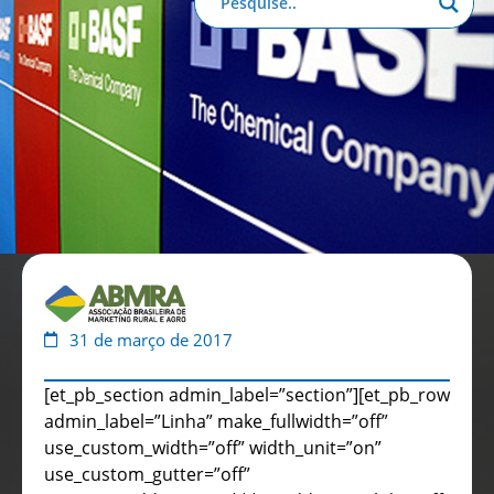
Anuário de Propaganda
Clube de Benefícios
Relatório 2025
31 de março de 2017
[et_pb_section admin_label=”section”][et_pb_row
admin_label=”Linha” make_fullwidth=”off”
use_custom_width=”off” width_unit=”on”
use_custom_gutter=”off”