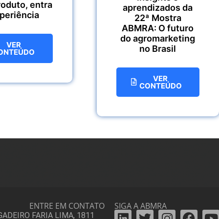
roduto, entra
aprendizados da
xperiência
22ª Mostra
ABMRA: O futuro
do agromarketing
VER
no Brasil
ONTEÚDO
VER
CONTEÚDO
ENTRE EM CONTATO
SIGA A ABMRA
IGADEIRO FARIA LIMA, 1811