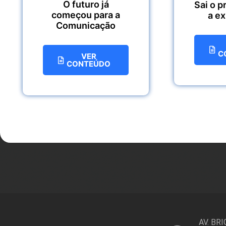
O futuro já
Sai o p
começou para a
a e
Comunicação
C
VER
CONTEÚDO
AV. BR