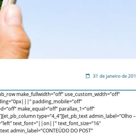
31 de janeiro de 20
_pb_row make_fullwidth=”off” use_custom_width=”off”
ding=”0px|||” padding_mobile=”off”
d=”off” make_equal=”off” parallax_1=”off”
[et_pb_column type=”4_4″][et_pb_text admin_label=”Olho –
left” text_font=”||on||” text_font_size=”16″
_pb_text admin_label=”CONTEÚDO DO POST”