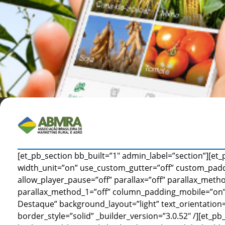
[et_pb_section bb_built=”1″ admin_label=”section”][et
width_unit=”on” use_custom_gutter=”off” custom_pad
allow_player_pause=”off” parallax=”off” parallax_metho
parallax_method_1=”off” column_padding_mobile=”on”]
Destaque” background_layout=”light” text_orientation=”
border_style=”solid” _builder_version=”3.0.52″ /][et