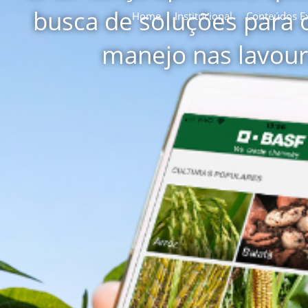
busca de soluções para 
Home
Institucional
Conteúdos Ex
manejo nas lavou