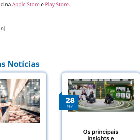
oad na
Apple Store
e
Play Store
.
on]
s Notícias
28
fev
Os principais
insights e