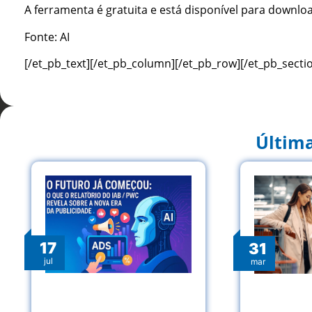
A ferramenta é gratuita e está disponível para downl
Fonte: AI
[/et_pb_text][/et_pb_column][/et_pb_row][/et_pb_secti
Última
17
31
jul
mar