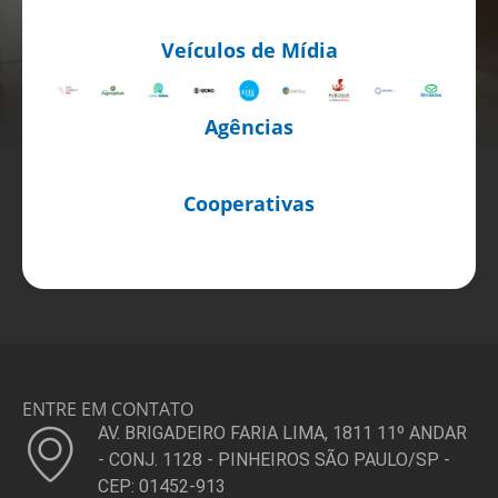
Veículos de Mídia
Agências
Cooperativas
ENTRE EM CONTATO
AV. BRIGADEIRO FARIA LIMA, 1811 11º ANDAR
- CONJ. 1128 - PINHEIROS SÃO PAULO/SP -
CEP: 01452-913