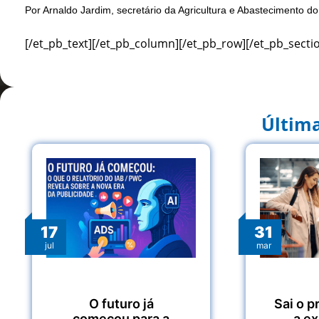
Por Arnaldo Jardim, secretário da Agricultura e Abastecimento d
[/et_pb_text][/et_pb_column][/et_pb_row][/et_pb_secti
Última
17
31
jul
mar
O futuro já
Sai o p
começou para a
a e