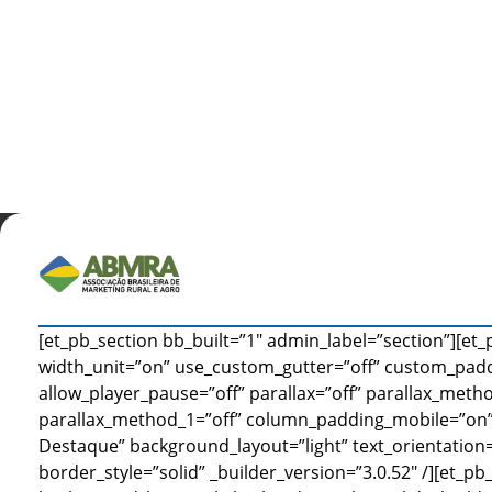
[et_pb_section bb_built=”1″ admin_label=”section”][et
width_unit=”on” use_custom_gutter=”off” custom_pad
allow_player_pause=”off” parallax=”off” parallax_metho
parallax_method_1=”off” column_padding_mobile=”on”]
Destaque” background_layout=”light” text_orientation=”
border_style=”solid” _builder_version=”3.0.52″ /][et