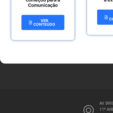
Comunicação
C
VER
CONTEÚDO
AV. BR
11º AN