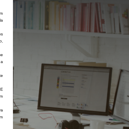
ém
la
es
o,
ue
 a
te
 E
êm
va
em