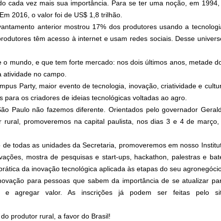
do cada vez mais sua importância. Para se ter uma noção, em 1994,
Em 2016, o valor foi de US$ 1,8 trilhão.
antamento anterior mostrou 17% dos produtores usando a tecnologi
odutores têm acesso à internet e usam redes sociais. Desse univers
 e o mundo, e que tem forte mercado: nos dois últimos anos, metade d
 a atividade no campo.
pus Party, maior evento de tecnologia, inovação, criatividade e cultu
 para os criadores de ideias tecnológicas voltadas ao agro.
São Paulo não fazemos diferente. Orientados pelo governador Geral
 rural, promoveremos na capital paulista, nos dias 3 e 4 de março,
o de todas as unidades da Secretaria, promoveremos em nosso Institu
ações, mostra de pesquisas e start-ups, hackathon, palestras e bat
 prática da inovação tecnológica aplicada às etapas do seu agronegócio
inovação para pessoas que sabem da importância de se atualizar pa
 e agregar valor. As inscrições já podem ser feitas pelo si
do produtor rural, a favor do Brasil!