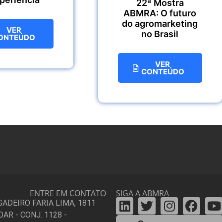
22ª Mostra
ABMRA: O futuro
do agromarketing
VER
no Brasil
ONTEÚDO
VER
CONTEÚDO
ENTRE EM CONTATO
SIGA A ABMRA
IGADEIRO FARIA LIMA, 1811
DAR - CONJ. 1128 -