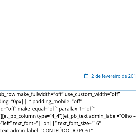
2 de fevereiro de 20
_pb_row make_fullwidth=”off” use_custom_width=”off”
ding=”0px|||” padding_mobile=”off”
d=”off” make_equal=”off” parallax_1=”off”
[et_pb_column type=”4_4″][et_pb_text admin_label=”Olho –
left” text_font=”||on||” text_font_size=”16″
_pb_text admin_label=”CONTEÚDO DO POST”