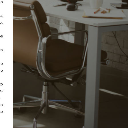
 o
a;
o,
os
ra
do
 o
to
e-
.
ra
te