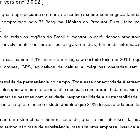
r_version=”3.0.92″]
o que a agropecuária se renova e continua sendo bom negócio tamb
i comprovado pela 7ª Pesquisa Hábitos do Produtor Rural, feita pe
).
s de todas as regiões do Brasil e mostrou o perfil desses produtor
envolvimento com novas tecnologias e mídias, fontes de informaçã
6,5 anos, número 3,1% menor em relação ao estudo feito em 2013 e q
r drones, GPS, aplicativos de celular e máquinas operadas sem
ssária de permanência no campo. Toda essa conectividade é atraen
e eles queiram permanecer onde seus pais construíram toda uma vida.
entar as pessoas com qualidade, responsabilidade e sustentabilidade.
sunto, já que o mesmo estudo apontou que 21% desses produtores t
penas um estereótipo o humor; segundo, que há um interesse da no
ito tempo não mais de subsistência, mas sim uma empresa, inserida 