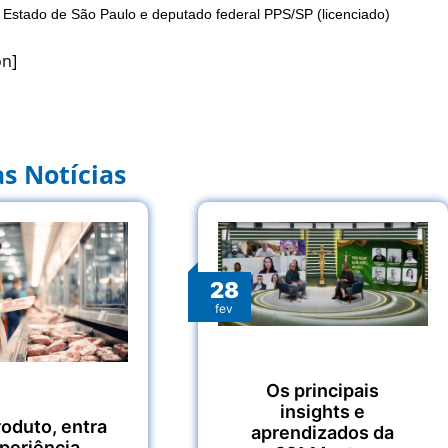
o Estado de São Paulo e deputado federal PPS/SP (licenciado)
on]
s Notícias
28
fev
Os principais
insights e
roduto, entra
aprendizados da
xperiência