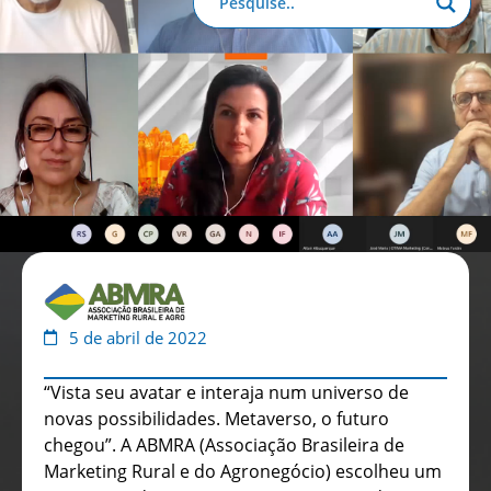
Anuário de Propaganda
Clube de Benefícios
Relatório 2025
5 de abril de 2022
“Vista seu avatar e interaja num universo de
novas possibilidades. Metaverso, o futuro
chegou”. A ABMRA (Associação Brasileira de
Marketing Rural e do Agronegócio) escolheu um